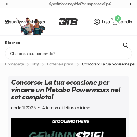
Spedizione rapida
Spedizione rapida
Per saperne di più
0
Visualizza catalogo
Login
Carrello
+40 weitere Marken
Offizieller Online-Fachhändler
Ricerca
100 Tage kostenfreie Retoure
Homepage
Blog
Lotterie a premi
Concorso: La tua occasione per
Concorso: La tua occasione per
vincere un Metabo Powermaxx nel
set completo!
aprile 11 2025
4 tempo di lettura minimo