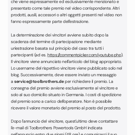
che viene espressamente ed esclusivamente menzionato e
presentato come tale premio nel video corrispondente. Altri
prodotti, ausili, accessori o altri oggetti presenti nel video non
fanno espressamente parte dell'estrazione.
La determinazione dei vincitori avviene subito dopo la
scadenza del termine di partecipazione mediante
un'estrazione basata sul principio del caso tra tutti i
partecipanti (ad es.
https://commentpicker.com/youtube.php
).
Il vincitore viene annunciato nell'articolo del blog appropriato.
Lo username del rispettivo vincitore viene pubblicato solo nel
blog. Successivamente, deve essere inviato un messaggio
a
service@toolbrothers.de
per richiedere il premio. La
consegna del premio avviene esclusivamente al vincitore e
solo al suo domicilio situato in Germania. I costi di spedizione
del premio sono a carico dell'operatore. Non è possibile
ricevere il valore monetario del premio al posto del prodotto.
Dopo l'annuncio del vincitore, quest'ultimo deve contattare
l'e-mail di Toolbrothers Powertools GmbH indicata
nell'annuncio entro due giorni (48 ore) e comunicarci il suo