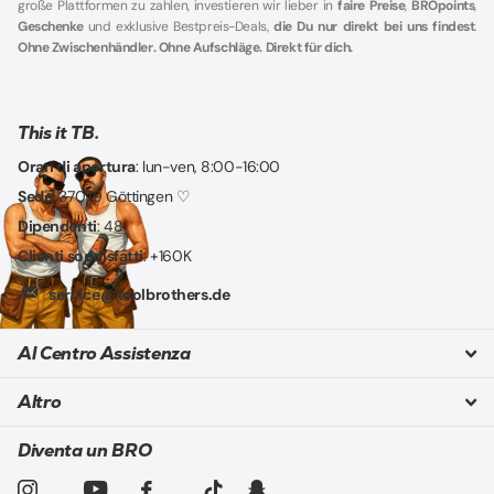
große Plattformen zu zahlen, investieren wir lieber in
faire Preise
,
BROpoints
,
Geschenke
und exklusive Bestpreis-Deals,
die Du nur direkt bei uns findest
.
Ohne Zwischenhändler. Ohne Aufschläge. Direkt für dich.
This it TB.
Orari di apertura
: lun-ven, 8:00-16:00
Sede
: 37079 Göttingen ♡
Dipendenti
: 48
Clienti soddisfatti
: +160K
service@toolbrothers.de
Al Centro Assistenza
Altro
Diventa un BRO