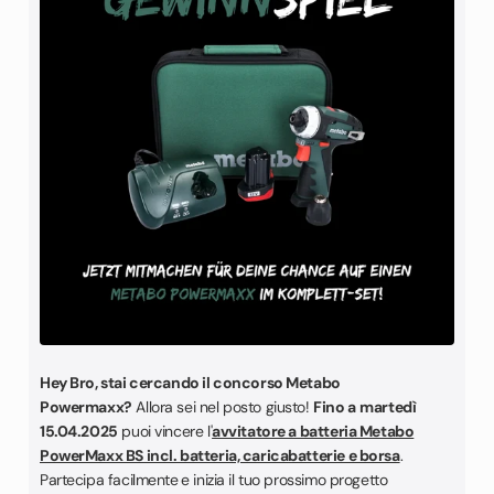
Hey Bro, stai cercando il concorso Metabo
Powermaxx?
Allora sei nel posto giusto!
Fino a
martedì
15
.04.2025
puoi vincere l'
avvitatore a batteria Metabo
PowerMaxx BS incl. batteria, caricabatterie e borsa
.
Partecipa facilmente
e inizia il tuo prossimo progetto