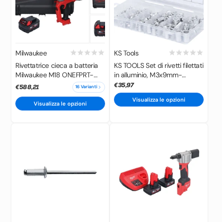
Milwaukee
KS Tools
Rivettatrice cieca a batteria
KS TOOLS Set di rivetti filettati
Milwaukee M18 ONEFPRT-
in alluminio, M3x9mm-
401X 18 V 20 kN brushless +
M10x21mm, 150 pezzi (
€35,97
€588,21
16 Varianti
1x batteria 4,0 Ah + scatola
970.0620 )
Visualizza le opzioni
HD - senza caricabatterie
Visualizza le opzioni