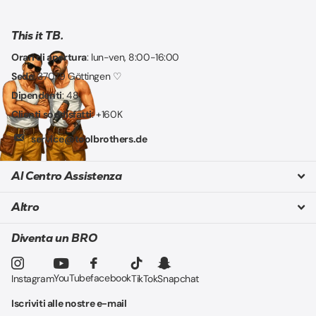
This it TB.
Orari di apertura
: lun-ven, 8:00-16:00
Sede
: 37079 Göttingen ♡
Dipendenti
: 48
Clienti soddisfatti
: +160K
service@toolbrothers.de
Al Centro Assistenza
Altro
Diventa un BRO
YouTube
facebook
Instagram
TikTok
Snapchat
Iscriviti alle nostre e-mail