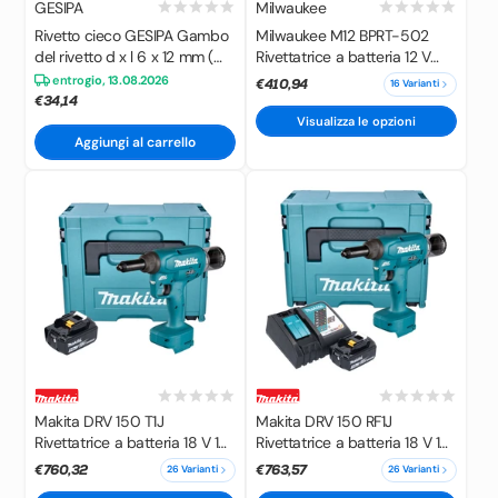
GESIPA
Milwaukee
Rivetto cieco GESIPA Gambo
Milwaukee M12 BPRT-502
del rivetto d x l 6 x 12 mm (
Rivettatrice a batteria 12 V
4000813242 )
20,32 mm + 2 batterie 6,0 Ah
entro
gio, 13.08.2026
€410,94
16 Varianti
+ caricabatteria
€34,14
Visualizza le opzioni
Aggiungi al carrello
Makita DRV 150 T1J
Makita DRV 150 RF1J
Rivettatrice a batteria 18 V 10
Rivettatrice a batteria 18 V 10
kN 2,4 - 4,8 mm Brushless +
kN 2,4 - 4,8 mm Brushless +
€760,32
€763,57
26 Varianti
26 Varianti
1x batteria 5,0 Ah + Makpac -
1x batteria 3,0 Ah +