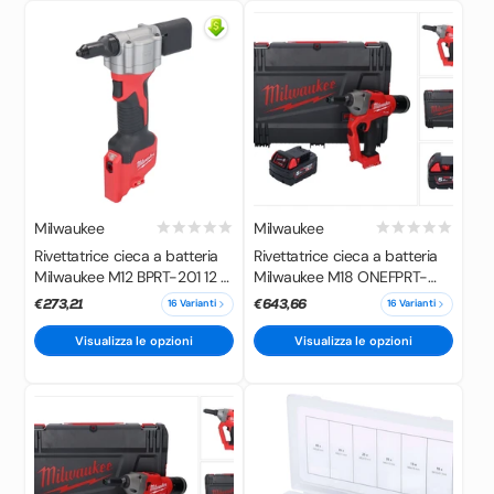
Milwaukee
Milwaukee
Rivettatrice cieca a batteria
Rivettatrice cieca a batteria
Milwaukee M12 BPRT-201 12 V
Milwaukee M18 ONEFPRT-
20,32 mm + 1x batteria
501X 18 V 20 kN brushless +
€273,21
€643,66
16 Varianti
16 Varianti
ricaricabile 2,0 Ah - senza
1x batteria 5,0 Ah + scatola
caricabatterie
HD - senza caricabatterie
Visualizza le opzioni
Visualizza le opzioni