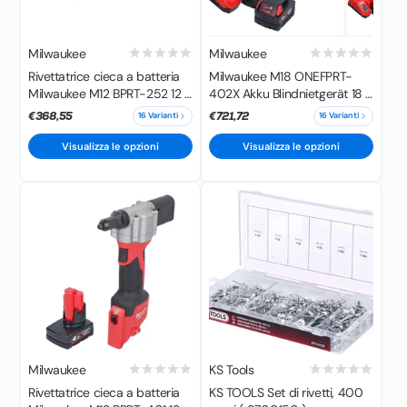
Milwaukee
Milwaukee
Rivettatrice cieca a batteria
Milwaukee M18 ONEFPRT-
Milwaukee M12 BPRT-252 12 V
402X Akku Blindnietgerät 18 V
20,32 mm + 2x batteria
20 kN Brushless + 2x Akku
€368,55
€721,72
16 Varianti
16 Varianti
ricaricabile 2,5 Ah +
4,0 Ah + Ladegerät + HD Box
caricabatterie
Visualizza le opzioni
Visualizza le opzioni
Milwaukee
KS Tools
Rivettatrice cieca a batteria
KS TOOLS Set di rivetti, 400