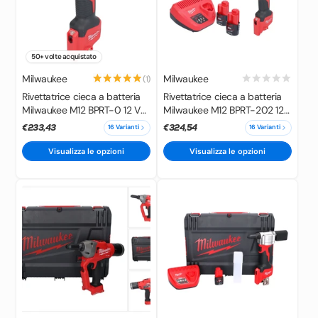
50+ volte acquistato
Milwaukee
Milwaukee
(1)
Rivettatrice cieca a batteria
Rivettatrice cieca a batteria
Milwaukee M12 BPRT-0 12 V
Milwaukee M12 BPRT-202 12
20,32 mm ( 4933464404 )
V 20,32 mm + 2x batteria
€233,43
€324,54
16 Varianti
16 Varianti
Solo - senza batteria, senza
ricaricabile 2,0 Ah +
caricabatterie
caricatore
Visualizza le opzioni
Visualizza le opzioni