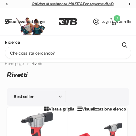
Officina di assistenza MAKITA
Officina di assistenza MAKITA
Per saperne di più
0
Visualizza catalogo
Login
Carrello
+40 weitere Marken
Offizieller Online-
Ricerca
Lieferung in 1 - 2 Tagen
Homepage
Rivetti
Rivetti
Vista a griglia
Visualizzazione elenco