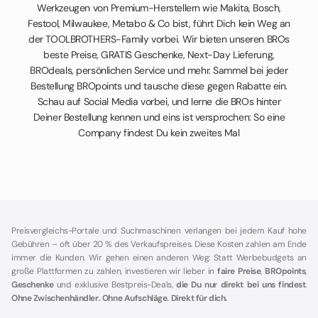
Werkzeugen von Premium-Herstellern wie Makita, Bosch,
Festool, Milwaukee, Metabo & Co bist, führt Dich kein Weg an
der TOOLBROTHERS-Family vorbei. Wir bieten unseren BROs
beste Preise, GRATIS Geschenke, Next-Day Lieferung,
BROdeals, persönlichen Service und mehr. Sammel bei jeder
Bestellung BROpoints und tausche diese gegen Rabatte ein.
Schau auf Social Media vorbei, und lerne die BROs hinter
Deiner Bestellung kennen und eins ist versprochen: So eine
Company findest Du kein zweites Mal
Preisvergleichs-Portale und Suchmaschinen verlangen bei jedem Kauf hohe
Gebühren – oft über 20 % des Verkaufspreises. Diese Kosten zahlen am Ende
immer die Kunden. Wir gehen einen anderen Weg: Statt Werbebudgets an
große Plattformen zu zahlen, investieren wir lieber in
faire Preise
,
BROpoints
,
Geschenke
und exklusive Bestpreis-Deals,
die Du nur direkt bei uns findest
.
Ohne Zwischenhändler. Ohne Aufschläge. Direkt für dich.