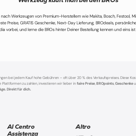
e nach Werkzeugen von Premium-Herstellern wie Makita, Bosch, Festool, Mi
e Preise, GRATIS Geschenke, Next-Day Lieferung, BROdeals, persönliche
ia vorbei, und lerne die BROs hinter Deiner Bestellung kennen und eins is
angen bei jedem Kauf hohe Gebühren – oft über 20 % des Verkaufspreises. Diese Ko
lattformen zu zahlen, investieren wir lieber in
faire Preise
,
BROpoints
,
Geschenke
u
e. Direkt für dich.
Al Centro
Altro
Assistenza