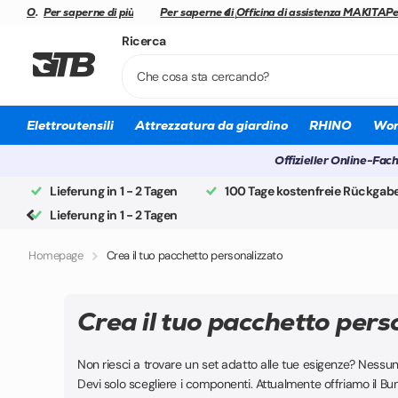
Officina di assistenza MAKITA
Officina di assistenza MAKITA
Per saperne di più
Spedizione rapida
Spedizione rapida
Per saperne di più
Officina di assistenza MAKITA
Officina di assistenza MAKITA
Pe
Ricerca
Elettroutensili
Attrezzatura da giardino
RHINO
Wor
Offizieller Online-Fac
Lieferung in 1 - 2 Tagen
100 Tage kostenfreie Rückgab
Lieferung in 1 - 2 Tagen
Homepage
Crea il tuo pacchetto personalizzato
Crea il tuo pacchetto pers
Non riesci a trovare un set adatto alle tue esigenze? Nessun
Devi solo scegliere i componenti. Attualmente offriamo il