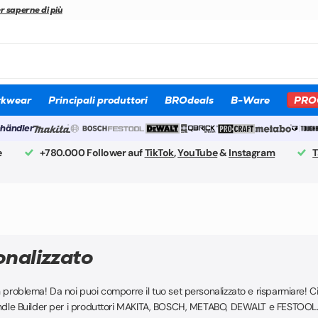
r saperne di più
kwear
Principali produttori
BROdeals
B-Ware
PRO
hhändler
e
+780.000 Follower auf
TikTok
,
YouTube
&
Instagram
T
onalizzato
 problema! Da noi puoi comporre il tuo set personalizzato e risparmiare! Ci
 Bundle Builder per i produttori MAKITA, BOSCH, METABO, DEWALT e FESTOOL