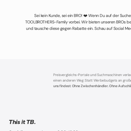
Sei kein Kunde, sei ein BRO! ❤️ Wenn Du auf der Such
TOOLBROTHERS-Family vorbei. Wir bieten unseren BROs best
und tausche diese gegen Rabatte ein. Schau auf Social Med
Preisvergleichs-Portale und Suchmaschinen verl
einen anderen Weg: Statt Werbebudgets an große P
uns findest
.
Ohne Zwischenhändler. Ohne Aufschläg
This it TB.