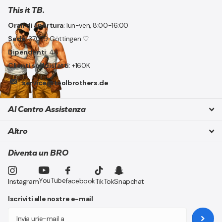
This it TB.
Orari di apertura
: lun-ven, 8:00-16:00
Sede
: 37079 Göttingen ♡
Dipendenti
: 48
Clienti soddisfatti
: +160K
service@toolbrothers.de
Al Centro Assistenza
Altro
Diventa un BRO
YouTube
facebook
Instagram
TikTok
Snapchat
Iscriviti alle nostre e-mail