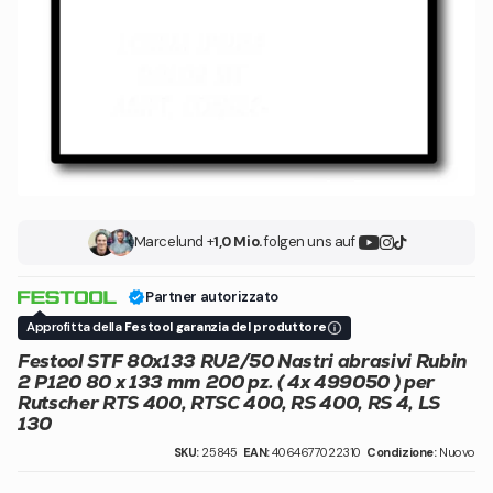
Marcel
und +
1,0 Mio.
folgen uns auf
Partner autorizzato
Approfitta della
Festool garanzia del produttore
Festool STF 80x133 RU2/50 Nastri abrasivi Rubin
2 P120 80 x 133 mm 200 pz. ( 4x 499050 ) per
Rutscher RTS 400, RTSC 400, RS 400, RS 4, LS
130
SKU:
25845
EAN:
4064677022310
Condizione:
Nuovo