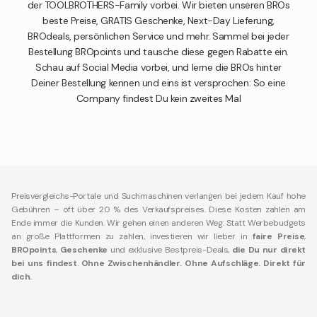
der TOOLBROTHERS-Family vorbei. Wir bieten unseren BROs
beste Preise, GRATIS Geschenke, Next-Day Lieferung,
BROdeals, persönlichen Service und mehr. Sammel bei jeder
Bestellung BROpoints und tausche diese gegen Rabatte ein.
Schau auf Social Media vorbei, und lerne die BROs hinter
Deiner Bestellung kennen und eins ist versprochen: So eine
Company findest Du kein zweites Mal
Preisvergleichs-Portale und Suchmaschinen verlangen bei jedem Kauf hohe
Gebühren – oft über 20 % des Verkaufspreises. Diese Kosten zahlen am
Ende immer die Kunden. Wir gehen einen anderen Weg: Statt Werbebudgets
an große Plattformen zu zahlen, investieren wir lieber in
faire Preise
,
BROpoints
,
Geschenke
und exklusive Bestpreis-Deals,
die Du nur direkt
bei uns findest
.
Ohne Zwischenhändler. Ohne Aufschläge. Direkt für
dich.