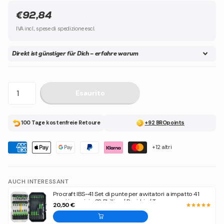
€92,84
IVA incl., spese di spedizione escl.
Direkt ist günstiger für Dich – erfahre warum
Esaurito
100 Tage kostenfreie Retoure
+92 BROpoints
+12 altri
AUCH INTERESSANT
Procraft IBS-41 Set di punte per avvitatori a impatto 41
pezzi in acciaio S2 Phillips / Pozidriv / Torx
20,50 €