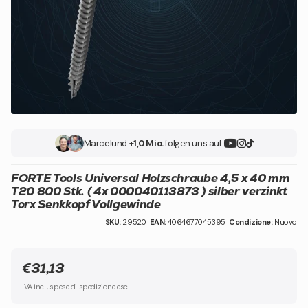
Marcel
und +
1,0 Mio.
folgen uns auf
FORTE Tools Universal Holzschraube 4,5 x 40 mm
T20 800 Stk. ( 4x 000040113873 ) silber verzinkt
Torx Senkkopf Vollgewinde
SKU:
29520
EAN:
4064677045395
Condizione:
Nuovo
€31,13
IVA incl., spese di spedizione escl.