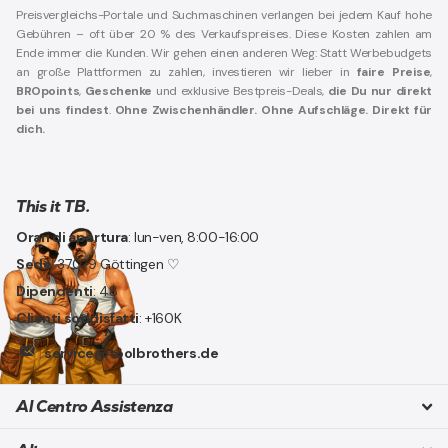
Preisvergleichs-Portale und Suchmaschinen verlangen bei jedem Kauf hohe
Gebühren – oft über 20 % des Verkaufspreises. Diese Kosten zahlen am
Ende immer die Kunden. Wir gehen einen anderen Weg: Statt Werbebudgets
an große Plattformen zu zahlen, investieren wir lieber in
faire Preise
,
BROpoints
,
Geschenke
und exklusive Bestpreis-Deals,
die Du nur direkt
bei uns findest
.
Ohne Zwischenhändler. Ohne Aufschläge. Direkt für
dich.
This it TB.
Orari di apertura
: lun-ven, 8:00-16:00
Sede
: 37079 Göttingen ♡
Dipendenti
: 48
Clienti soddisfatti
: +160K
service@toolbrothers.de
Al Centro Assistenza