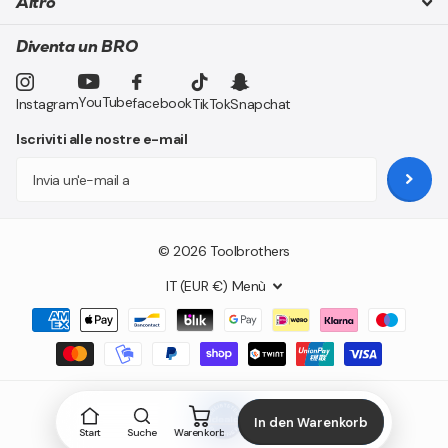
Altro
Diventa un BRO
YouTube
facebook
Instagram
TikTok
Snapchat
Iscriviti alle nostre e-mail
©
2026
Toolbrothers
IT (EUR €)
Menù
In den Warenkorb
Start
Suche
Warenkorb