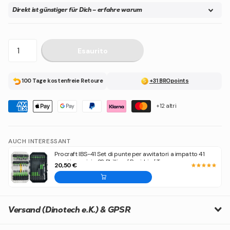
Direkt ist günstiger für Dich – erfahre warum
Esaurito
100 Tage kostenfreie Retoure
+31 BROpoints
+12 altri
AUCH INTERESSANT
Procraft IBS-41 Set di punte per avvitatori a impatto 41
pezzi in acciaio S2 Phillips / Pozidriv / Torx
20,50 €
Versand (Dinotech e.K.) & GPSR