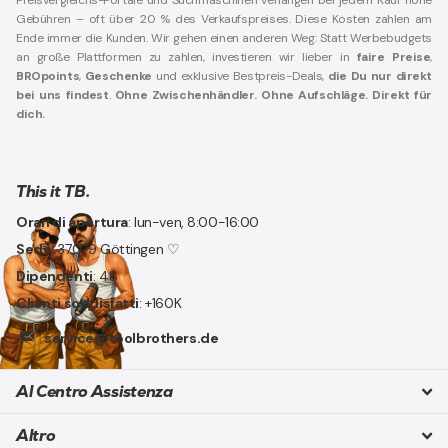
Gebühren – oft über 20 % des Verkaufspreises. Diese Kosten zahlen am
Ende immer die Kunden. Wir gehen einen anderen Weg: Statt Werbebudgets
an große Plattformen zu zahlen, investieren wir lieber in
faire Preise
,
BROpoints
,
Geschenke
und exklusive Bestpreis-Deals,
die Du nur direkt
bei uns findest
.
Ohne Zwischenhändler. Ohne Aufschläge. Direkt für
dich.
This it TB.
Orari di apertura
: lun-ven, 8:00-16:00
Sede
: 37079 Göttingen ♡
Dipendenti
: 48
Clienti soddisfatti
: +160K
service@toolbrothers.de
Al Centro Assistenza
Altro