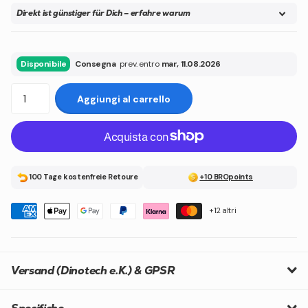
Direkt ist günstiger für Dich – erfahre warum
Disponibile
Consegna
prev. entro
mar, 11.08.2026
Aggiungi al carrello
100 Tage kostenfreie Retoure
+10 BROpoints
+12 altri
Versand (Dinotech e.K.) & GPSR