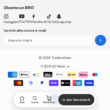
Diventa un BRO
YouTube
facebook
Instagram
TikTok
Snapchat
Iscriviti alle nostre e-mail
©
2026
Toolbrothers
IT (EUR €)
Menù
In den Warenkorb
Start
Suche
Warenkorb