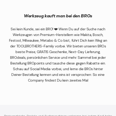
Werkzeug kauft man bei den BROs
Sei kein Kunde, sei ein BRO! ❤️ Wenn Du auf der Suche nach
Werkzeugen von Premium-Herstellern wie Makita, Bosch,
Festool, Milwaukee, Metabo & Co bist, führt Dich kein Weg an
der TOOLBROTHERS-Family vorbei. Wir bieten unseren BROs
beste Preise, GRATIS Geschenke, Next-Day Lieferung,
BROdeals, persönlichen Service und mehr. Sammel bei jeder
Bestellung BROpoints und tausche diese gegen Rabatte ein.
Schau auf Social Media vorbei, und lerne die BROs hinter
Deiner Bestellung kennen und eins ist versprochen: So eine
Company findest Du kein zweites Mal
Preisvergleichs-Portale und Suchmaschinen verlangen bei jedem Kauf hohe