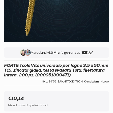
Marcel
und +
1,0 Mio.
folgen uns auf
FORTE Tools Vite universale per legno 3,5 x 50 mm
T15, zincata gialla, testa svasata Torx, filettatura
intera, 200 pz. (000051399471)
SKU:
29153
EAN:
4772013179214
Condizione:
Nuovo
€10,14
IVA incl., spese di spedizione escl.