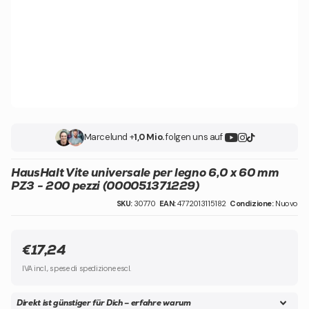
Marcel
und +
1,0 Mio.
folgen uns auf
HausHalt Vite universale per legno 6,0 x 60 mm
PZ3 - 200 pezzi (000051371229)
SKU:
30770
EAN:
4772013115182
Condizione:
Nuovo
€17,24
IVA incl., spese di spedizione escl.
Direkt ist günstiger für Dich – erfahre warum