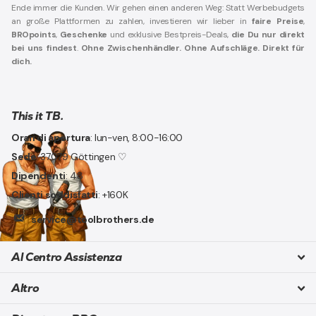
Ende immer die Kunden. Wir gehen einen anderen Weg: Statt Werbebudgets
an große Plattformen zu zahlen, investieren wir lieber in
faire Preise
,
BROpoints
,
Geschenke
und exklusive Bestpreis-Deals,
die Du nur direkt
bei uns findest
.
Ohne Zwischenhändler. Ohne Aufschläge. Direkt für
dich.
This it TB.
Orari di apertura
: lun-ven, 8:00-16:00
Sede
: 37079 Göttingen ♡
Dipendenti
: 48
Clienti soddisfatti
: +160K
service@toolbrothers.de
Al Centro Assistenza
Altro