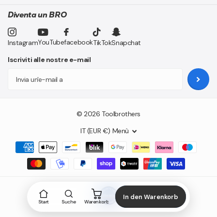
Diventa un BRO
YouTube
facebook
Instagram
TikTok
Snapchat
Iscriviti alle nostre e-mail
©
2026
Toolbrothers
IT (EUR €)
Menù
In den Warenkorb
Start
Suche
Warenkorb