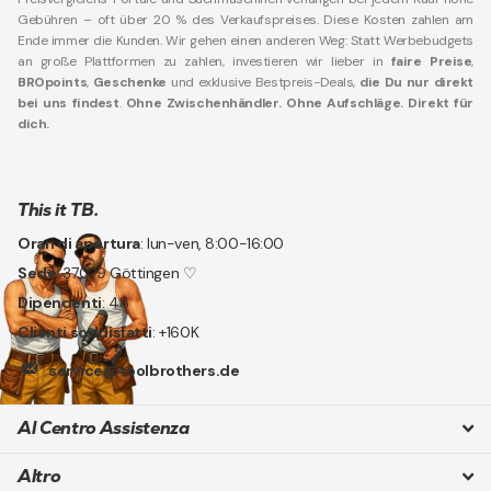
Gebühren – oft über 20 % des Verkaufspreises. Diese Kosten zahlen am
Ende immer die Kunden. Wir gehen einen anderen Weg: Statt Werbebudgets
an große Plattformen zu zahlen, investieren wir lieber in
faire Preise
,
BROpoints
,
Geschenke
und exklusive Bestpreis-Deals,
die Du nur direkt
bei uns findest
.
Ohne Zwischenhändler. Ohne Aufschläge. Direkt für
dich.
This it TB.
Orari di apertura
: lun-ven, 8:00-16:00
Sede
: 37079 Göttingen ♡
Dipendenti
: 48
Clienti soddisfatti
: +160K
service@toolbrothers.de
Al Centro Assistenza
Altro