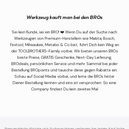
Werkzeug kauft man bei den BROs
Sei kein Kunde, sei ein BRO! ❤️ Wenn Du auf der Suche nach
Werkzeugen von Premium-Herstellern wie Makita, Bosch,
Festool, Milwaukee, Metabo & Co bist, führt Dich kein Weg an
der TOOLBROTHERS-Family vorbei. Wir bieten unseren BROs
beste Preise, GRATIS Geschenke, Next-Day Lieferung,
BROdeals, persönlichen Service und mehr. Sammel bei jeder
Bestellung BROpoints und tausche diese gegen Rabatte ein.
Schau auf Social Media vorbei, und lerne die BROs hinter
Deiner Bestellung kennen und eins ist versprochen: So eine
Company findest Du kein zweites Mal
Preisvergleichs-Portale und Suchmaschinen verlangen bei jedem Kauf hohe