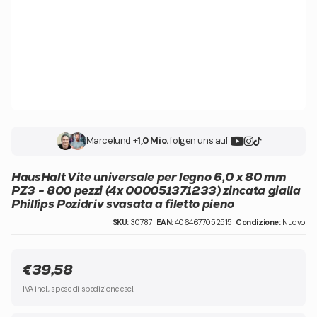
Marcel
und +
1,0 Mio.
folgen uns auf
HausHalt Vite universale per legno 6,0 x 80 mm
PZ3 - 800 pezzi (4x 000051371233) zincata gialla
Phillips Pozidriv svasata a filetto pieno
SKU:
30787
EAN:
4064677052515
Condizione:
Nuovo
€39,58
IVA incl., spese di spedizione escl.