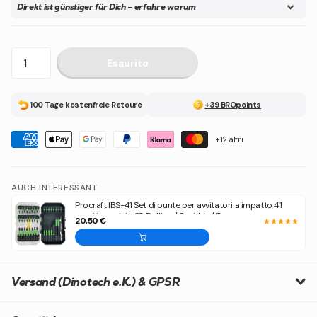
Direkt ist günstiger für Dich – erfahre warum
Esaurito
100 Tage kostenfreie Retoure
+39 BROpoints
+12 altri
AUCH INTERESSANT
Procraft IBS-41 Set di punte per avvitatori a impatto 41
pezzi in acciaio S2 Phillips / Pozidriv / Torx
20,50 €
Versand (Dinotech e.K.) & GPSR