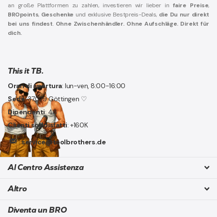
an große Plattformen zu zahlen, investieren wir lieber in
faire Preise
,
BROpoints
,
Geschenke
und exklusive Bestpreis-Deals,
die Du nur direkt
bei uns findest
.
Ohne Zwischenhändler. Ohne Aufschläge. Direkt für
dich.
This it TB.
Orari di apertura
: lun-ven, 8:00-16:00
Sede
: 37079 Göttingen ♡
Dipendenti
: 48
Clienti soddisfatti
: +160K
service@toolbrothers.de
Al Centro Assistenza
Altro
Diventa un BRO