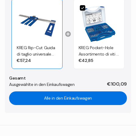
KREG Rip-Cut Guida
KREG Pocket-Hole
di taglio universale
Assortimento di viti a
fino a 610 mm per
€57,24
foro, autofilettanti -
€42,85
tutte le seghe
675 pezzi ( SK03 )
circolari ( KMA2685 )
Gesamt
€100,09
Ausgewählte in den Einkaufswagen
Alle in den Einkaufswagen