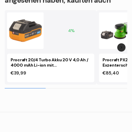
angesehen haben, kauften auch
4%
Procraft 20/4 Turbo Akku 20 V 4,0 Ah /
Procraft PX20
4000 mAh Li-ion mit
Exzenterschle
Ladestandsanzeige
Brushless + 1x
€39,99
€85,40
Ladegerät