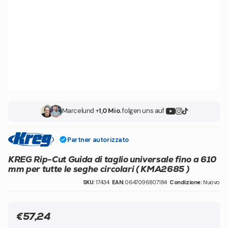
Marcel
und +
1,0 Mio.
folgen uns auf
Partner autorizzato
KREG Rip-Cut Guida di taglio universale fino a 610
mm per tutte le seghe circolari ( KMA2685 )
SKU:
17434
EAN:
0647096807184
Condizione:
Nuovo
€57,24