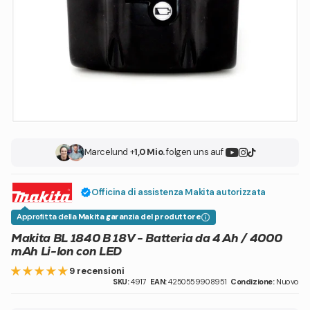
Marcel
und +
1,0 Mio.
folgen uns auf
Officina di assistenza Makita autorizzata
Approfitta della
Makita garanzia del produttore
Makita BL 1840 B 18V - Batteria da 4 Ah / 4000
mAh Li-Ion con LED
9 recensioni
SKU:
4917
EAN:
4250559908951
Condizione:
Nuovo