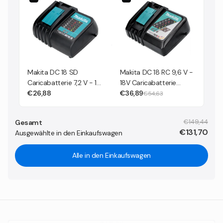
Makita DC 18 SD
Makita DC 18 RC 9,6 V -
Caricabatterie 7,2 V - 18
18V Caricabatterie
V per batterie Li-Ion (
€26,88
rapido per batterie al
€36,89
€54,63
194533-6 )
Litio
€149,44
Gesamt
€131,70
Ausgewählte in den Einkaufswagen
Alle in den Einkaufswagen