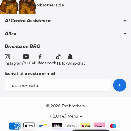
service@toolbrothers.de
Al Centro Assistenza
Altro
Diventa un BRO
YouTube
facebook
Instagram
TikTok
Snapchat
Iscriviti alle nostre e-mail
©
2026
Toolbrothers
IT (EUR €)
Menù