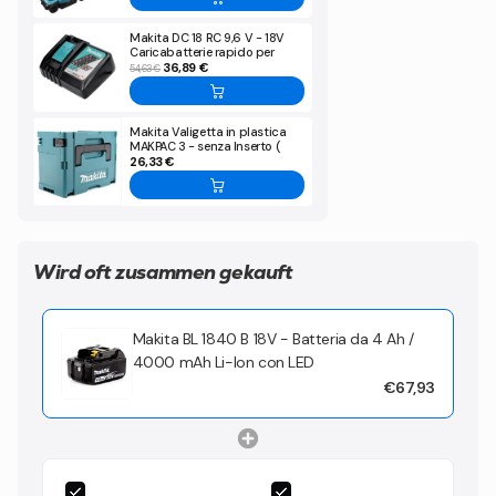
Makita DC 18 RC 9,6 V - 18V
Caricabatterie rapido per
batterie al Litio
36,89 €
54,63 €
Makita Valigetta in plastica
MAKPAC 3 - senza Inserto (
821551-8 )
26,33 €
Wird oft zusammen gekauft
Makita BL 1840 B 18V - Batteria da 4 Ah /
4000 mAh Li-Ion con LED
€67,93