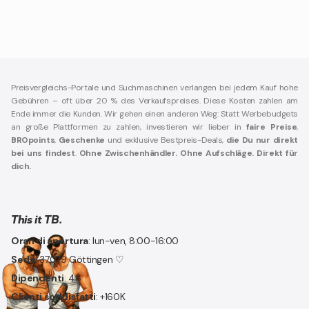
Preisvergleichs-Portale und Suchmaschinen verlangen bei jedem Kauf hohe
Gebühren – oft über 20 % des Verkaufspreises. Diese Kosten zahlen am
Ende immer die Kunden. Wir gehen einen anderen Weg: Statt Werbebudgets
an große Plattformen zu zahlen, investieren wir lieber in
faire Preise
,
BROpoints
,
Geschenke
und exklusive Bestpreis-Deals,
die Du nur direkt
bei uns findest
.
Ohne Zwischenhändler. Ohne Aufschläge. Direkt für
dich.
This it TB.
Orari di apertura
: lun-ven, 8:00-16:00
Sede
: 37079 Göttingen ♡
Dipendenti
: 48
Clienti soddisfatti
: +160K