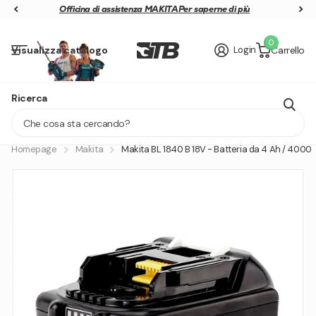
Officina di assistenza MAKITA
Officina di assistenza MAKITA
Per saperne di più
0
Visualizza catalogo
Login
Carrello
GRATIS 40V AKKU SICHERN
Ricerca
Lieferung in 1 - 2 Tagen
Homepage
Makita
Makita BL 1840 B 18V - Batteria da 4 Ah / 4000