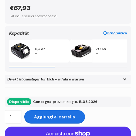
€67,93
IVA incl., spese di spedizione escl.
Kapazität
Panoramica
6,0 Ah
2,0 Ah
–
–
Direkt ist günstiger für Dich – erfahre warum
Disponibile
Consegna
prev. entro
gio, 13.08.2026
Aggiungi al carrello