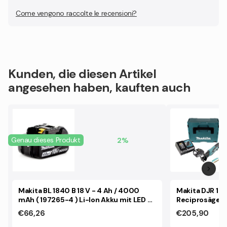
Come vengono raccolte le recensioni?
Kunden, die diesen Artikel
angesehen haben, kauften auch
Genau dieses Produkt
2%
Makita BL 1840 B 18 V - 4 Ah / 4000
Makita DJR 183
mAh ( 197265-4 ) Li-Ion Akku mit LED -
Reciprosäge + 
Anzeige
Ladegerät + 
€66,26
€205,90