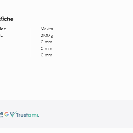
fiche
ler:
Makita
t:
2100 g
0 mm
0 mm
0 mm