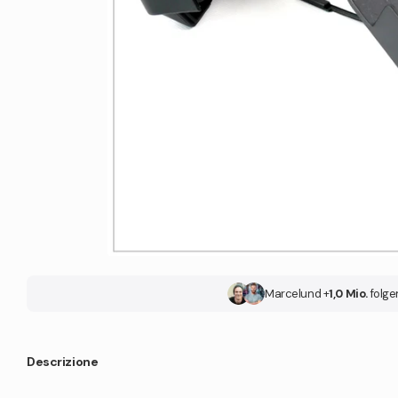
Marcel
und +
1,0 Mio.
folge
Descrizione