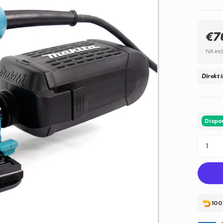
€7
IVA inc
Direkt 
Dispon
100