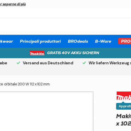
r saperne di più
kwear
Principali produttori
BROdeals
B-Ware
PRO
GRATIS 40V AKKU SICHERN
gabe
Versand aus Deutschland
Wir liefern Werkzeug 
e orbitale 200 W 112 x 102 mm
Approfi
Makit
x 10