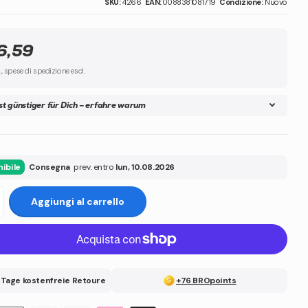
SKU:
4266
EAN:
0088381081719
Condizione:
Nuovo
6,59
l., spese di spedizione escl.
ist günstiger für Dich – erfahre warum
ibile
Consegna
prev. entro
lun, 10.08.2026
Aggiungi al carrello
 Tage kostenfreie Retoure
+76 BROpoints