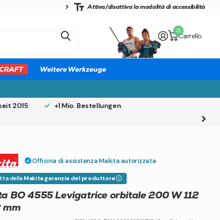
Attiva/disattiva la modalità di accessibilità
0
Carrello
CRAFT
Weitere Werkzeuge
seit 2015
+1 Mio. Bestellungen
Officina di assistenza Makita autorizzata
tta della
Makita garanzia del produttore
a BO 4555 Levigatrice orbitale 200 W 112
2 mm