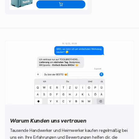
- Sistema della batteria: LXT
- Sistema di protezione della batteria: Sì
- Numero di giri al minimo: 0 - 500 / 1700 min-¹
- Coppia forte/morbida: 40 / 25 Nm
- Impostazioni di coppia: 20
- Capacità di foratura nel legno: 36 mm
- Capacità di foratura nell'acciaio: 13 mm
- Montaggio: 1/2"-20UNF "
- Larghezza di serraggio del mandrino: 1,5 - 13 mm
- Peso del prodotto: 1,6 kg
- Dimensioni del prodotto (L x P x A): 150 x 81 x 232 mm
- Tipo di batteria (Ni-Cd / Li-Ion): ioni di litio
In caso di uso commerciale, si prega di osservare le norme
edilizie!
Warum Kunden uns vertrauen
Tausende Handwerker und Heimwerker kaufen regelmäßig bei
uns ein. Ihre Erfahrungen und Bewertungen helfen dir, die