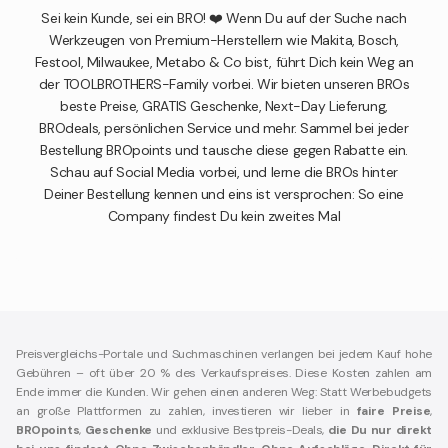
Sei kein Kunde, sei ein BRO! ❤️ Wenn Du auf der Suche nach
Werkzeugen von Premium-Herstellern wie Makita, Bosch,
Festool, Milwaukee, Metabo & Co bist, führt Dich kein Weg an
der TOOLBROTHERS-Family vorbei. Wir bieten unseren BROs
beste Preise, GRATIS Geschenke, Next-Day Lieferung,
BROdeals, persönlichen Service und mehr. Sammel bei jeder
Bestellung BROpoints und tausche diese gegen Rabatte ein.
Schau auf Social Media vorbei, und lerne die BROs hinter
Deiner Bestellung kennen und eins ist versprochen: So eine
Company findest Du kein zweites Mal
Preisvergleichs-Portale und Suchmaschinen verlangen bei jedem Kauf hohe
Gebühren – oft über 20 % des Verkaufspreises. Diese Kosten zahlen am
Ende immer die Kunden. Wir gehen einen anderen Weg: Statt Werbebudgets
an große Plattformen zu zahlen, investieren wir lieber in
faire Preise
,
BROpoints
,
Geschenke
und exklusive Bestpreis-Deals,
die Du nur direkt