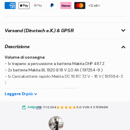
+12 altri
Versand (Dinotech e.K.) & GPSR
Descrizione
Volume di consegna:
- 1x trapano a percussione a batteria Makita DHP 487 Z
- 2x batteria Makita BL 1820 B 18 V 2,0 Ah ( 197254-9 )
- 1x Caricabatterie rapido Makita DC 18 RC 7,2 V - 18 V ( 195584-2
)
- 1x valigetta del sistema Makita MAKPAC
Leggere
Di più
- 1x inserto coordinato
|
12.294
5,0
VON 5 STERNEN
Descrizione del prodotto:
Il Makita DHP 487 è un trapano a percussione a batteria molto
compatto e versatile. Il suo design compatto lo rende la scelta
ideale per lavorare in aree difficili da raggiungere. Il trapano