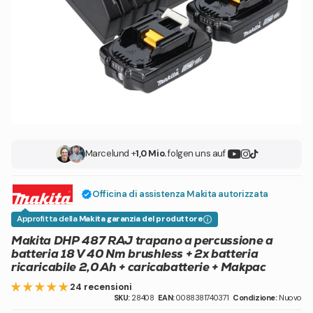
Marcel
und +
1,0 Mio.
folgen uns auf
Officina di assistenza Makita autorizzata
Approfitta della
Makita garanzia del produttore
Makita DHP 487 RAJ trapano a percussione a
batteria 18 V 40 Nm brushless + 2x batteria
ricaricabile 2,0 Ah + caricabatterie + Makpac
24 recensioni
SKU:
28408
EAN:
0088381740371
Condizione:
Nuovo