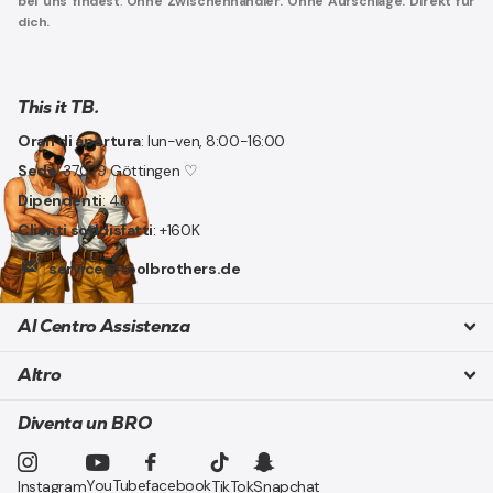
bei uns findest
.
Ohne Zwischenhändler. Ohne Aufschläge. Direkt für
dich.
This it TB.
Orari di apertura
: lun-ven, 8:00-16:00
Sede
: 37079 Göttingen ♡
Dipendenti
: 48
Clienti soddisfatti
: +160K
service@toolbrothers.de
Al Centro Assistenza
Altro
Diventa un BRO
YouTube
facebook
Instagram
TikTok
Snapchat