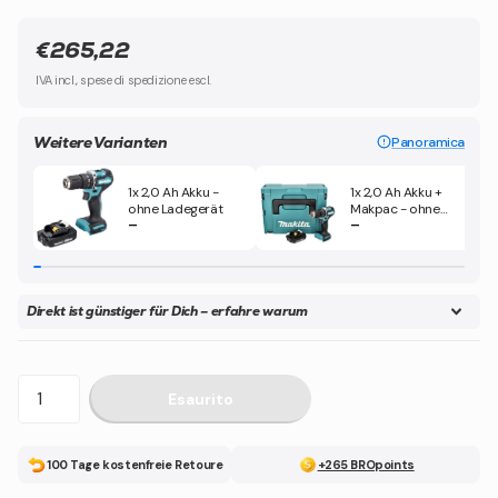
€265,22
IVA incl., spese di spedizione escl.
Weitere Varianten
Panoramica
1x 2,0 Ah Akku -
1x 2,0 Ah Akku +
ohne Ladegerät
Makpac - ohne
–
–
Ladegerät
Direkt ist günstiger für Dich – erfahre warum
Esaurito
100 Tage kostenfreie Retoure
+265 BROpoints