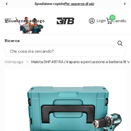
Spedizione rapida
Spedizione rapida
Per saperne di più
0
Visualizza catalogo
Login
Carrello
GRATIS 40V AKKU SICHERN
Ricerca
Lieferung in 1 - 2 Tagen
Homepage
Makita DHP 487 RAJ trapano a percussione a batteria 18 V 4