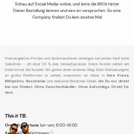
Schau auf Social Media vorbei, und lerne die BROs hinter
Deiner Bestellung kennen und eins ist versprochen: So eine
Company findest Du kein zweites Mal
Preisvergleichs-Portale und Suchmaschinen verlangen bei jedem Kauf hohe
Gebühren – oft über 20 % des Verkaufspreises. Diese Kosten zahlen am
Ende immer die Kunden. Wir gehen einen anderen Weg: Statt Werbebudgets
an große Plattformen zu zahlen, investieren wir lieber in
faire Preise
,
BROpoints
,
Geschenke
und exklusive Bestpreis-Deals,
die Du nur direkt
bei uns findest
.
Ohne Zwischenhändler. Ohne Aufschläge. Direkt für
dich.
This it TB.
Orari di apertura
: lun-ven, 8:00-16:00
Sede
: 37079 Göttingen ♡