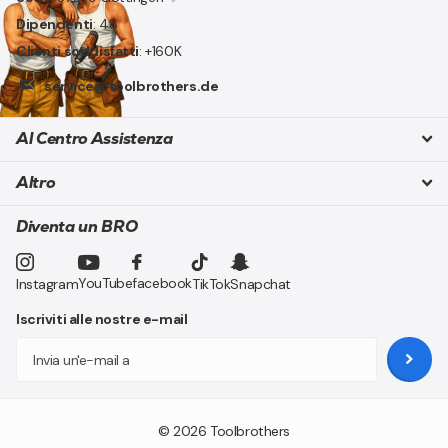
Dipendenti
: 48
Clienti soddisfatti
: +160K
service@toolbrothers.de
Al Centro Assistenza
Altro
Diventa un BRO
YouTube
facebook
Instagram
TikTok
Snapchat
Iscriviti alle nostre e-mail
©
2026
Toolbrothers