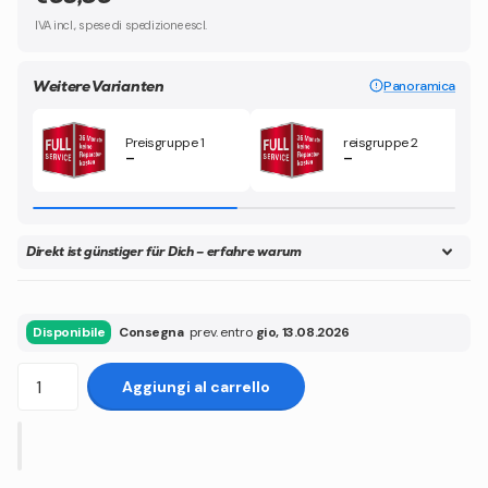
IVA incl., spese di spedizione escl.
Weitere Varianten
Panoramica
Preisgruppe 1
reisgruppe 2
–
–
Direkt ist günstiger für Dich – erfahre warum
Disponibile
Consegna
prev. entro
gio, 13.08.2026
Aggiungi al carrello