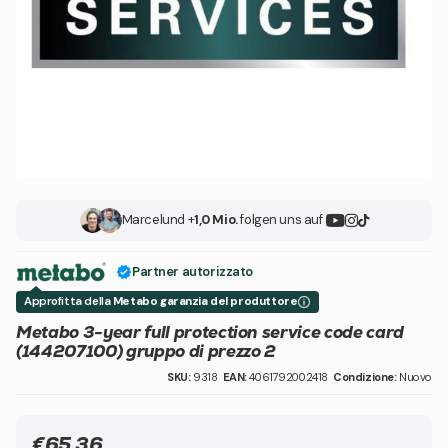
Marcel
und +
1,0 Mio.
folgen uns auf
Partner autorizzato
Approfitta della
Metabo garanzia del produttore
Metabo 3-year full protection service code card
(144207100) gruppo di prezzo 2
SKU:
9318
EAN:
4061792002418
Condizione:
Nuovo
€65,36