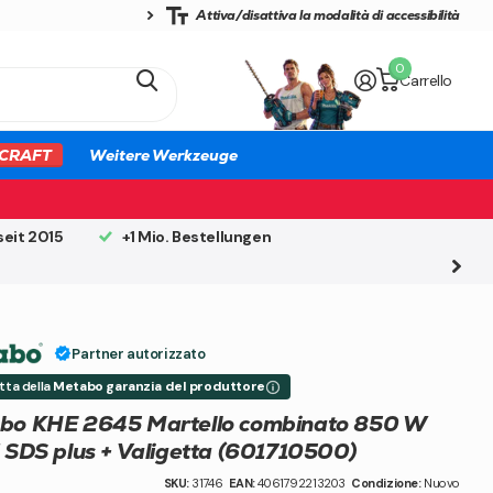
Attiva/disattiva la modalità di accessibilità
0
Carrello
CRAFT
Weitere Werkzeuge
seit 2015
+1 Mio. Bestellungen
Partner autorizzato
tta della
Metabo garanzia del produttore
bo KHE 2645 Martello combinato 850 W
 SDS plus + Valigetta (601710500)
SKU:
31746
EAN:
4061792213203
Condizione:
Nuovo