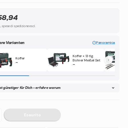
58,94
l., spese di spedizione escl.
ere Varianten
Panoramica
Koffer + 13 tlg.
Koffer
Bohrer Meißel Set
–
–
ist günstiger für Dich – erfahre warum
Esaurito