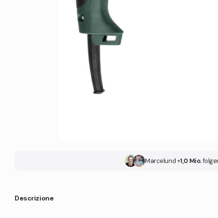
Marcel
und +
1,0 Mio.
folge
Descrizione