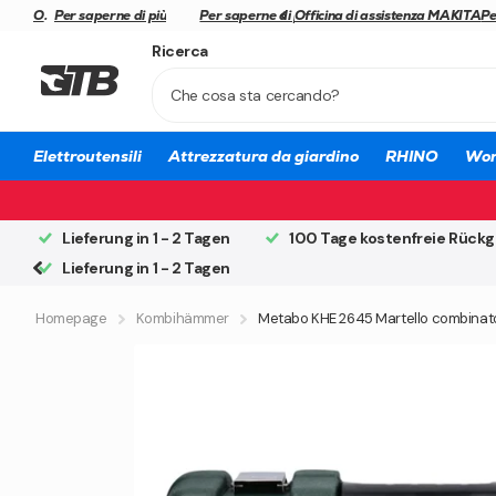
Officina di assistenza MAKITA
Officina di assistenza MAKITA
Per saperne di più
Spedizione rapida
Spedizione rapida
Per saperne di più
Officina di assistenza MAKITA
Officina di assistenza MAKITA
Pe
Ricerca
Elettroutensili
Attrezzatura da giardino
RHINO
Wor
Lieferung in 1 - 2 Tagen
100 Tage kostenfreie Rück
Lieferung in 1 - 2 Tagen
Homepage
Kombihämmer
Metabo KHE 2645 Martello combinato 