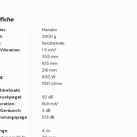
fiche
ler:
Metabo
t:
2900 g
:
Netzbetrieb
Vibration:
1.5 m/s²
355 mm
105 mm
216 mm
g:
850 W
1150 U/min
fdrehzahl:
druckpegel:
92 dB
bration:
16.9 m/s²
 Geräusch:
3 dB
leistungspege
103 dB
nge:
4 m