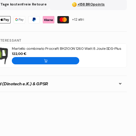
 Tage kostenfreie Retoure
+158 BROpoints
+12 altri
NTERESSANT
Martello combinato Procraft BH2100N 1260 Watt 8 Joule SDS-Plus
122,00 €
 (Dinotech e.K.) & GPSR