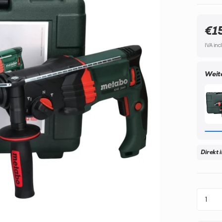
€1
IVA inc
Weit
Direkt 