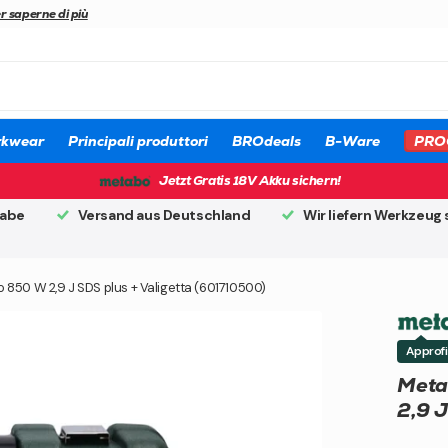
r saperne di più
kwear
Principali produttori
BROdeals
B-Ware
PRO
Jetzt Gratis 18V Akku sichern!
gabe
Versand aus Deutschland
Wir liefern Werkzeug 
850 W 2,9 J SDS plus + Valigetta (601710500)
Approfi
Meta
2,9 J